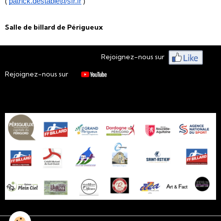
(
)
patrick.destable@sfr.fr
Salle de billard de Périgueux
Rejoignez-nous sur
Rejoignez-nous sur